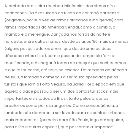
A lambada brasileira recebeu influências dos ritmos afro-
caribenhos. Ela é resultado da fusão do carimbó paraense
(originário, por sua vez, de ritmos africanos e indígenas) com
ritmos importados da América Central, como a cumbia, o
mambo e o merengue. Dançada nos forrós do norte e
nordeste, entre outros ritmos, desde os anos ’50 mais ou menos
(alguns pesquisadores dizem que desde uma ou duas
décadas antes disto), com o passar do tempo ela foi-se
modificando, até chegar à forma de dançar que conhecemos
e que faz sucesso, até hoje, no exterior. Em meados da década
de 1980, a lambada começou a ser muito apreciada pelos
turistas que íam a Porto Seguro, na Bahia. Foi a época em que
aquela cidade passou a ser um dos pontos turísticos mais
importantes e visitados do Brasil, tanto pelos próprios
brasileiros como por estrangeiros. Como conseqüência, a
lambada não demorou a ser levada para os centros urbanos
mais importantes (primeiro para São Paulo, logo em seguida,
para o Rio e outras capitais), que passaram a “importar”