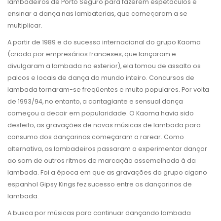
lambadeiros de Porto Seguro para fazerem espetáculos e
ensinar a dança nas lambaterias, que começaram a se
multiplicar.
A partir de 1989 e do sucesso internacional do grupo Kaoma
(criado por empresários franceses, que lançaram e
divulgaram a lambada no exterior), ela tomou de assalto os
palcos e locais de dança do mundo inteiro. Concursos de
lambada tornaram-se freqüentes e muito populares. Por volta
de 1993/94, no entanto, a contagiante e sensual dança
começou a decair em popularidade. O Kaoma havia sido
desfeito, as gravações de novas músicas de lambada para
consumo dos dançarinos começaram a rarear. Como
alternativa, os lambadeiros passaram a experimentar dançar
ao som de outros ritmos de marcação assemelhada à da
lambada. Foi a época em que as gravações do grupo cigano
espanhol Gipsy Kings fez sucesso entre os dançarinos de
lambada.
A busca por músicas para continuar dançando lambada