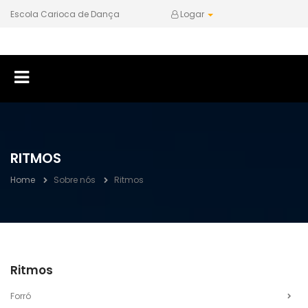
Escola Carioca de Dança
Logar
RITMOS
Home
Sobre nós
Ritmos
Ritmos
Forró