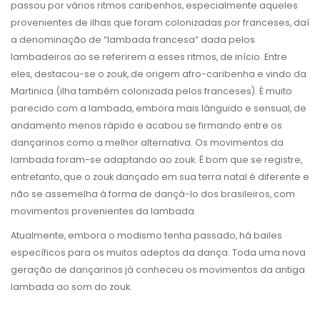
passou por vários ritmos caribenhos, especialmente aqueles
provenientes de ilhas que foram colonizadas por franceses, daí
a denominação de “lambada francesa” dada pelos
lambadeiros ao se referirem a esses ritmos, de início. Entre
eles, destacou-se o zouk, de origem afro-caribenha e vindo da
Martinica (ilha também colonizada pelos franceses). É muito
parecido com a lambada, embora mais lânguido e sensual, de
andamento menos rápido e acabou se firmando entre os
dançarinos como a melhor alternativa. Os movimentos da
lambada foram-se adaptando ao zouk. É bom que se registre,
entretanto, que o zouk dançado em sua terra natal é diferente e
não se assemelha à forma de dançá-lo dos brasileiros, com
movimentos provenientes da lambada.
Atualmente, embora o modismo tenha passado, há bailes
específicos para os muitos adeptos da dança. Toda uma nova
geração de dançarinos já conheceu os movimentos da antiga
lambada ao som do zouk.