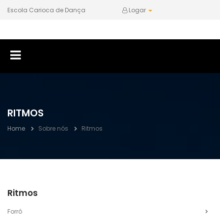
Escola Carioca de Dança
Logar
RITMOS
Home
Sobre nós
Ritmos
Ritmos
Forró