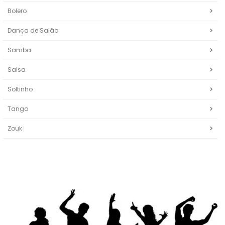
Bolero
Dança de Salão
Samba
Salsa
Soltinho
Tango
Zouk