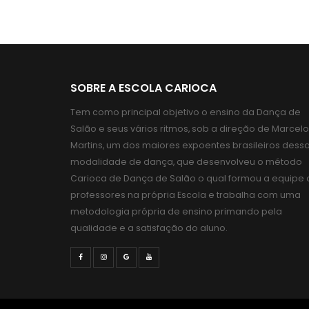
SOBRE A ESCOLA CARIOCA
Tem como principal objetivo o ensino da Dança de
Salão e seus vários ritmos, sob a direção de Marcelo
Martins, um dos maiores expoentes brasileiros dess
modalidade de dança, que desenvolveu o método
Carioca de Dança de Salão o qual formou a equipe 
professores na própria Escola e trabalha com uma
metodologia própria de ensino primando pela
qualidade e a satisfação do aluno.