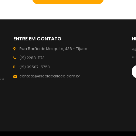
ENTRE EM CONTATO
N
Rua Barão de Mesquita, 438 - Tijuca
As
a
(21) 2288-1173
a
(21) 99507-5753
contato@escolacarioca.com.br
de