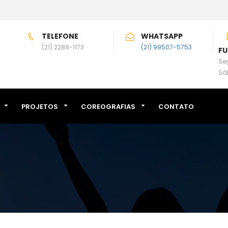
TELEFONE
WHATSAPP
(21) 2288-1173
(21) 99507-5753
F
Seg
Sá
PROJETOS
COREOGRAFIAS
CONTATO