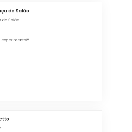
nça de Salão
 de Salão.
 experimental!!
etto
o.