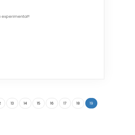
.
 experimental!!
2
13
14
15
16
17
18
19