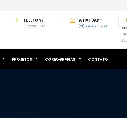
TELEFONE
WHATSAPP
(21) 2288-1173
(21) 99507-5753
F
Seg
Sá
PROJETOS
COREOGRAFIAS
CONTATO