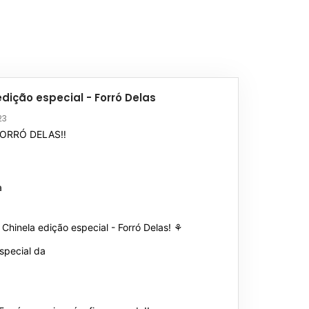
edição especial - Forró Delas
23
FORRÓ DELAS‼️
a
Chinela edição especial - Forró Delas! ⚘️
special da