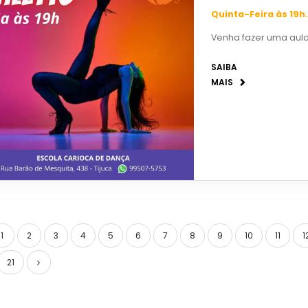
Quinta-Feira às 19h
Venha fazer uma aula
SAIBA
MAIS
1
2
3
4
5
6
7
8
9
10
11
1
21