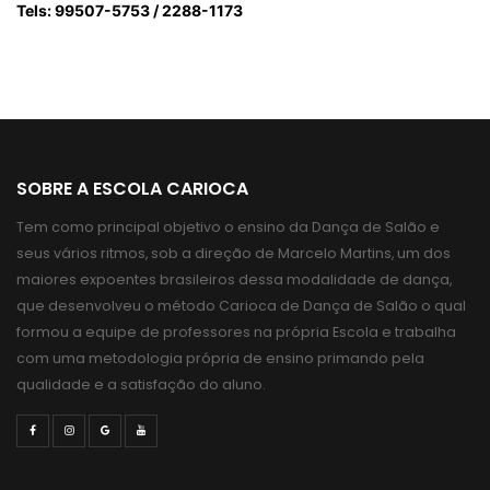
Tels: 99507-5753 / 2288-1173
SOBRE A ESCOLA CARIOCA
Tem como principal objetivo o ensino da Dança de Salão e
seus vários ritmos, sob a direção de Marcelo Martins, um dos
maiores expoentes brasileiros dessa modalidade de dança,
que desenvolveu o método Carioca de Dança de Salão o qual
formou a equipe de professores na própria Escola e trabalha
com uma metodologia própria de ensino primando pela
qualidade e a satisfação do aluno.