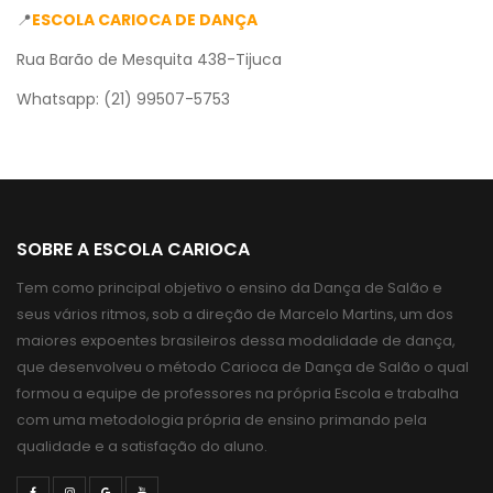
📍
ESCOLA CARIOCA DE DANÇA
Rua Barão de Mesquita 438-Tijuca
Whatsapp: (21) 99507-5753
SOBRE A ESCOLA CARIOCA
Tem como principal objetivo o ensino da Dança de Salão e
seus vários ritmos, sob a direção de Marcelo Martins, um dos
maiores expoentes brasileiros dessa modalidade de dança,
que desenvolveu o método Carioca de Dança de Salão o qual
formou a equipe de professores na própria Escola e trabalha
com uma metodologia própria de ensino primando pela
qualidade e a satisfação do aluno.