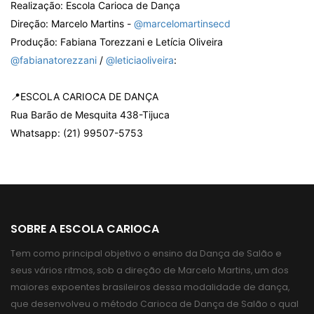
Realização: Escola Carioca de Dança
Direção: Marcelo Martins -
@marcelomartinsecd
Produção: Fabiana Torezzani e Letícia Oliveira
@fabianatorezzani
/
@leticiaoliveira
:
📍ESCOLA CARIOCA DE DANÇA
Rua Barão de Mesquita 438-Tijuca
Whatsapp: (21) 99507-5753
SOBRE A ESCOLA CARIOCA
Tem como principal objetivo o ensino da Dança de Salão e
seus vários ritmos, sob a direção de Marcelo Martins, um dos
maiores expoentes brasileiros dessa modalidade de dança,
que desenvolveu o método Carioca de Dança de Salão o qual