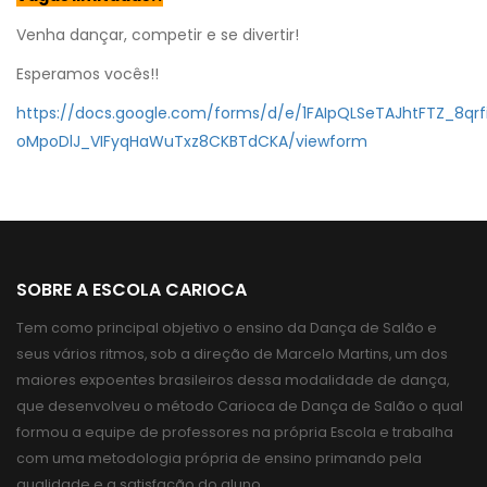
Venha dançar, competir e se divertir!
Esperamos vocês!!
https://docs.google.com/forms/d/e/1FAIpQLSeTAJhtFTZ_8qrf
oMpoDlJ_VIFyqHaWuTxz8CKBTdCKA/viewform
SOBRE A ESCOLA CARIOCA
Tem como principal objetivo o ensino da Dança de Salão e
seus vários ritmos, sob a direção de Marcelo Martins, um dos
maiores expoentes brasileiros dessa modalidade de dança,
que desenvolveu o método Carioca de Dança de Salão o qual
formou a equipe de professores na própria Escola e trabalha
com uma metodologia própria de ensino primando pela
qualidade e a satisfação do aluno.