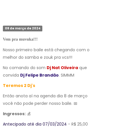
08 de março de 2024
Vem pra muvuka!!!
Nosso primeiro baile está chegando com o
melhor do samba e zouk pra vcs!!!
No comando do som
Dj Nat Oliveira
que
convida
Dj Felipe Brandão
. SIMMM
Teremos 2 Dj's
Então anota aí na agenda dia 8 de março
você não pode perder nosso baile. 📅
Ingressos:
💰
Antecipado até dia 07/03/2024
- R$ 25,00