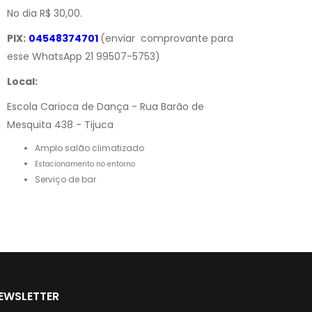
No dia R$ 30,00.
PIX:
04548374701
(enviar comprovante para
esse WhatsApp 21 99507-5753)
Local:
Escola Carioca de Dança - Rua Barão de
Mesquita 438 - Tijuca
Amplo salão climatizado
Estacionamento no entorno
Serviço de bar
EWSLETTER