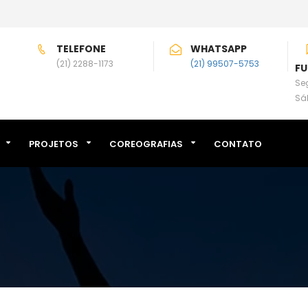
TELEFONE
WHATSAPP
(21) 2288-1173
(21) 99507-5753
F
Seg
Sá
PROJETOS
COREOGRAFIAS
CONTATO